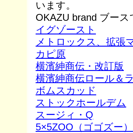
います。
OKAZU brand ブー
イグゾースト
メトロックス、拡張
カピ原
横濱紳商伝・改訂版
横濱紳商伝ロール＆
ボムスカッド
ストックホールデム
スージィ・Q
5×5ZOO（ゴゴズー）